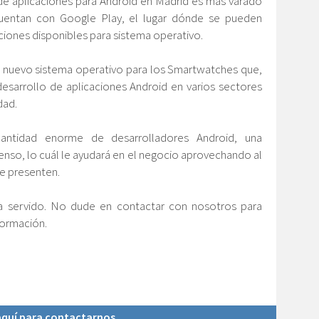
lo de aplicaciones para Android en Madrid es más varado
uentan con Google Play, el lugar dónde se pueden
ciones disponibles para sistema operativo.
 nuevo sistema operativo para los Smartwatches que,
desarrollo de aplicaciones Android en varios sectores
dad.
antidad enorme de desarrolladores Android, una
nso, lo cuál le ayudará en el negocio aprovechando al
e presenten.
a servido. No dude en contactar con nosotros para
formación.
 aquí para contactarnos