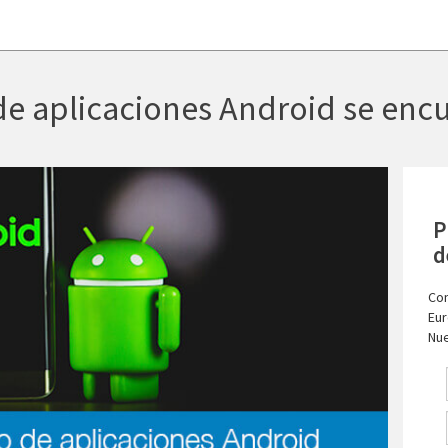
 de aplicaciones Android se enc
P
d
Con
Eur
Nue