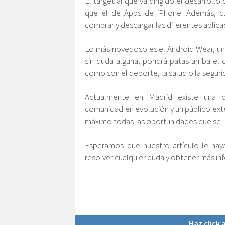
El target al que va dirigido el desarrol
que el de Apps de iPhone. Además, c
comprar y descargar las diferentes aplica
Lo más novedoso es el Android Wear, un
sin duda alguna, pondrá patas arriba el 
como son el deporte, la salud o la seguri
Actualmente en Madrid existe una c
comunidad en evolución y un público exte
máximo todas las oportunidades que se l
Esperamos que nuestro artículo le hay
resolver cualquier duda y obtener más in
Haz click